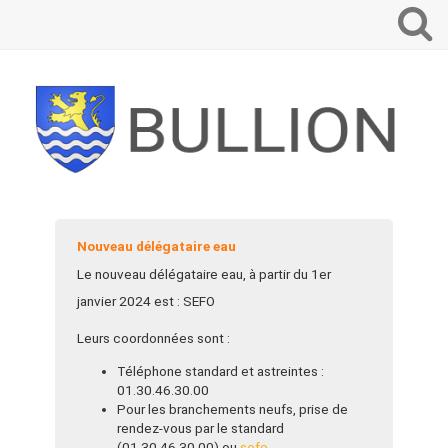
Que
voulez-
vous
recherch
?
Nouveau délégataire eau
Le nouveau délégataire eau, à partir du 1er
janvier 2024 est : SEFO
Leurs coordonnées sont :
Téléphone standard et astreintes :
01.30.46.30.00
Pour les branchements neufs, prise de
rendez-vous par le standard
(01.30.46.30.00) ou
sefo-