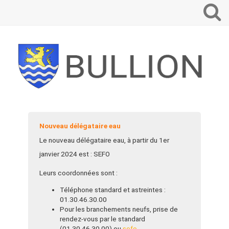
Que
voulez-
vous
recherch
?
Nouveau délégataire eau
Le nouveau délégataire eau, à partir du 1er
janvier 2024 est : SEFO
Leurs coordonnées sont :
Téléphone standard et astreintes :
01.30.46.30.00
Pour les branchements neufs, prise de
rendez-vous par le standard
(01.30.46.30.00) ou
sefo-